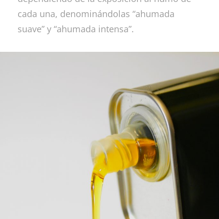
cada una, denominándolas “ahumada
suave” y “ahumada intensa”.