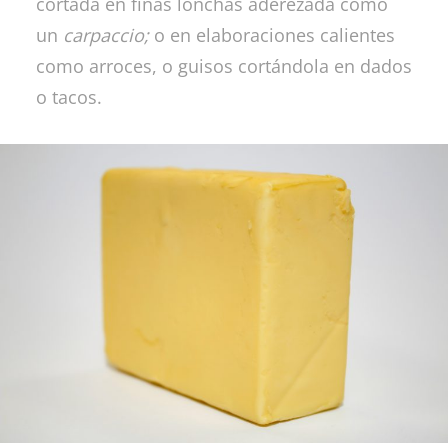
cortada en finas lonchas aderezada como
un
carpaccio;
o en elaboraciones calientes
como arroces, o guisos cortándola en dados
o tacos.