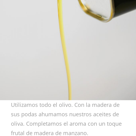
Utilizamos todo el olivo. Con la madera de
sus podas ahumamos nuestros aceites de
oliva. Completamos el aroma con un toque
frutal de madera de manzano.